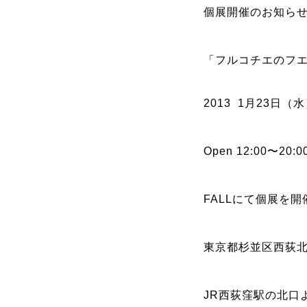
個展開催のお知ら
「フルコチエのフ
2013
1
月23日（水
Open 12:00〜20:0
FALL
にて個展を開
東京都
杉並区西荻北
J
R
西荻
窪駅の北口