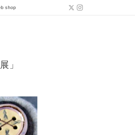
b shop
展」