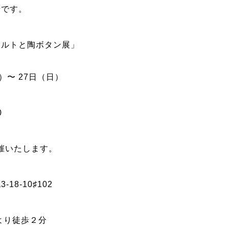
せです。
エルトと陶ボタン展」
）〜 27日（日）
0
催いたします
。
3
-
1
8
-
1
0
♯
1
0
2
より徒歩２分