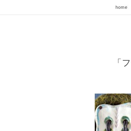
home
「