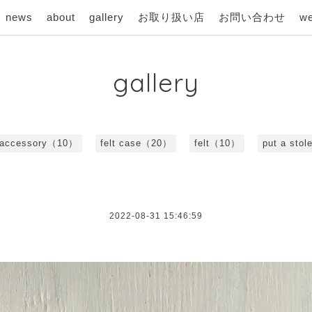
news
about
gallery
お取り扱い店
お問い合わせ
we
gallery
 accessory（10）
felt case（20）
felt（10）
put a sto
2022-08-31 15:46:59